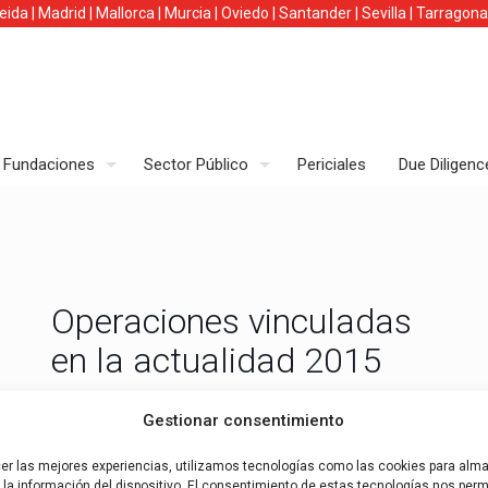
leida
|
Madrid
|
Mallorca
|
Murcia
|
Oviedo
|
Santander
|
Sevilla
|
Tarragona
Fundaciones
Sector Público
Periciales
Due Diligenc
Operaciones vinculadas
en la actualidad 2015
Operaciones vinculadas en la actualidad 2015 La Ley
Gestionar consentimiento
27/2014, de 27 de noviembre , del Impuesto sobre
Sociedades, establece con efectos desde el 1 de Enero
cer las mejores experiencias, utilizamos tecnologías como las cookies para alm
la información del dispositivo. El consentimiento de estas tecnologías nos permi