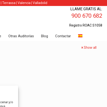
|
Terrassa
|
Valencia
|
Valladolid
LLAME GRATIS AL:
900 670 682
Registro ROAC S1058
e
Otras Auditorías
Blog
Contactar
Show all
acenar y/o
tirá