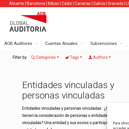
Alicante
|
Barcelona
|
Bilbao
|
Cádiz
|
Canarias
|
Galicia
|
Granada
|
L
AOB Auditores
Cuentas Anuales
Subvenciones
Filter by
Categories
Tags
Authors
Entidades vinculadas y
personas vinculadas
Entidades vinculadas y personas vinculadas ¿Quiénes
tienen la consideración de personas o entidades
vinculadas? Una entidad y sus socios o partícipes. Una
Para ofre
acceder a 