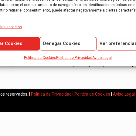
[…]
datos como el comportamiento de navegación o las identificaciones únicas en es
ir o retirar el consentimiento, puede afectar negativamente a ciertas caracterís
.
Read more
los servicios
ar Cookies
Denegar Cookies
Ver preferencia
AOB Auditores es una empresa de auditoría de cuentas anuales inscri
Política de Cookies
Política de Privacidad
Aviso Legal
Expertos en informes de auditoría para pequeñas y medianas empr
os reservados. |
Política de Privacidad
|
Política de Cookies
|
Aviso Legal