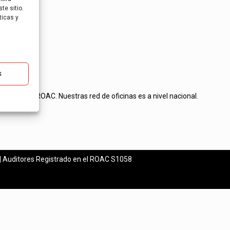
te sitio.
ticas y
s
tos en el ROAC. Nuestras red de oficinas es a nivel nacional.
esas.
| Auditores Registrado en el ROAC S1058