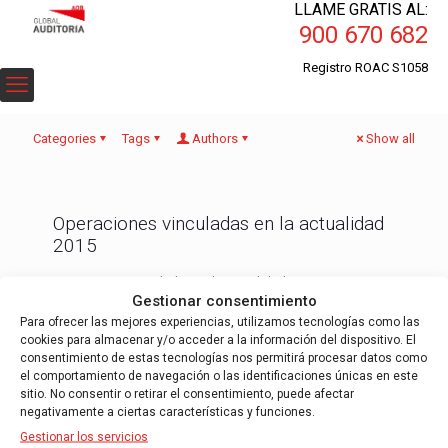
LLAME GRATIS AL:
900 670 682
Registro ROAC S1058
Categories
Tags
Authors
Show all
Operaciones vinculadas en la actualidad
2015
Operaciones vinculadas en la actualidad 2015 La Ley
Gestionar consentimiento
27/2014, de 27 de noviembre , del Impuesto sobre
Sociedades, establece con efectos desde el 1 de Enero
[…]
Para ofrecer las mejores experiencias, utilizamos tecnologías como las
cookies para almacenar y/o acceder a la información del dispositivo. El
consentimiento de estas tecnologías nos permitirá procesar datos como
Read more
el comportamiento de navegación o las identificaciones únicas en este
sitio. No consentir o retirar el consentimiento, puede afectar
negativamente a ciertas características y funciones.
Gestionar los servicios