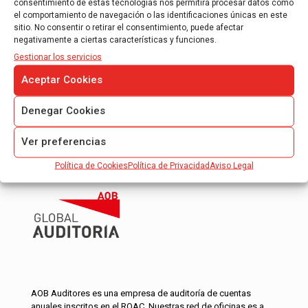
consentimiento de estas tecnologías nos permitirá procesar datos como
Hacienda se reune con los colegios
el comportamiento de navegación o las identificaciones únicas en este
profesionales tributarios
sitio. No consentir o retirar el consentimiento, puede afectar
negativamente a ciertas características y funciones.
Hacienda se reúne con los colegios profesionales
Gestionar los servicios
tributarios El objetivo es aumentar la seguridad jurídica de
los contribuyentes, profundizar en el conocimiento mutuo
Aceptar Cookies
en un marco
[…]
Denegar Cookies
Read more
Ver preferencias
Política de Cookies
Política de Privacidad
Aviso Legal
AOB Auditores es una empresa de auditoría de cuentas
anuales inscritos en el ROAC. Nuestras red de oficinas es a