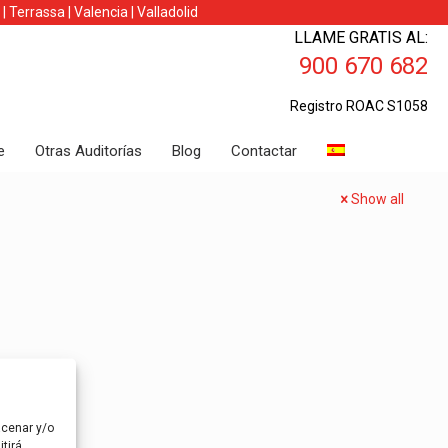
|
Terrassa
|
Valencia
|
Valladolid
LLAME GRATIS AL:
900 670 682
Registro ROAC S1058
e
Otras Auditorías
Blog
Contactar
Show all
acenar y/o
tirá