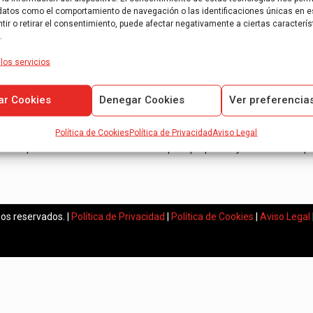
datos como el comportamiento de navegación o las identificaciones únicas en es
ir o retirar el consentimiento, puede afectar negativamente a ciertas caracterís
.
los servicios
ar Cookies
Denegar Cookies
Ver preferencia
AOB Auditores es una empresa de auditoría de cuentas anuales inscri
Política de Cookies
Política de Privacidad
Aviso Legal
Expertos en informes de auditoría para pequeñas y medianas empr
os reservados. |
Política de Privacidad
|
Política de Cookies
|
Aviso Legal