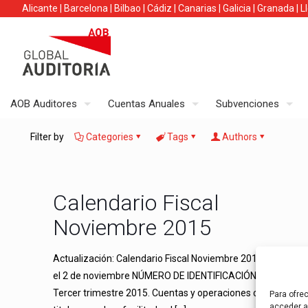
Alicante
|
Barcelona
|
Bilbao
|
Cádiz
|
Canarias
|
Galicia
|
Granada
|
L
AOB Auditores
Cuentas Anuales
Subvenciones
Filter by
Categories
Tags
Authors
Calendario Fiscal
Noviembre 2015
Actualización: Calendario Fiscal Noviembre 2016 Hasta
el 2 de noviembre NÚMERO DE IDENTIFICACIÓN FISCAL
Tercer trimestre 2015. Cuentas y operaciones cuyos
Para ofre
acceder a 