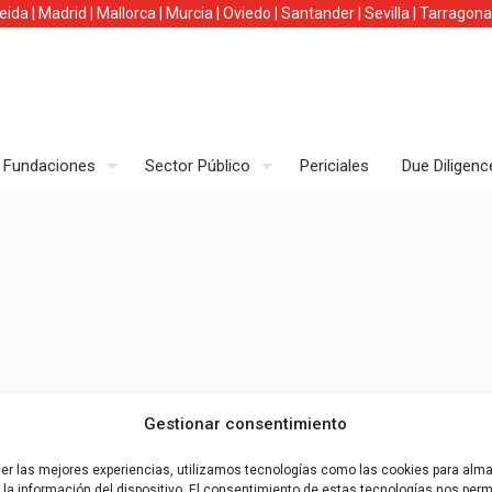
leida
|
Madrid
|
Mallorca
|
Murcia
|
Oviedo
|
Santander
|
Sevilla
|
Tarragona
Fundaciones
Sector Público
Periciales
Due Diligenc
Gestionar consentimiento
cer las mejores experiencias, utilizamos tecnologías como las cookies para alm
la información del dispositivo. El consentimiento de estas tecnologías nos permi