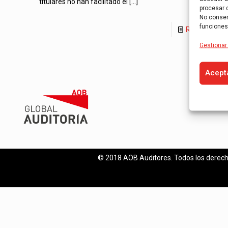
titulares no han facilitado el
[…]
procesar 
No consent
funciones
Read more
Gestionar 
Acept
© 2018 AOB Auditores. Todos los derech