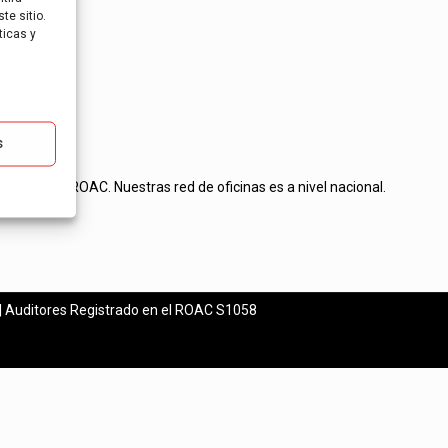
te sitio.
ticas y
s
tos en el ROAC. Nuestras red de oficinas es a nivel nacional.
esas.
| Auditores Registrado en el ROAC S1058