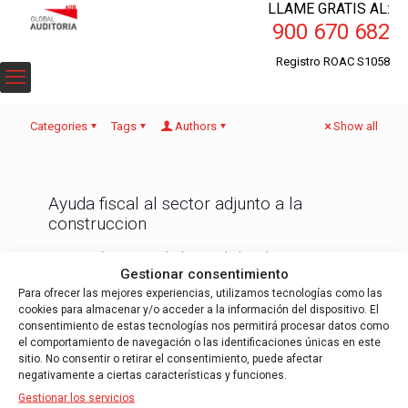
LLAME GRATIS AL:
900 670 682
Registro ROAC S1058
Categories
Tags
Authors
Show all
Ayuda fiscal al sector adjunto a la
construccion
La intención es estimular la actividad en el sector y
Gestionar consentimiento
favorecer la creación de empleo. Ayuda fiscal al sector
adjunto a la construcción Para ello, se
[…]
Para ofrecer las mejores experiencias, utilizamos tecnologías como las
cookies para almacenar y/o acceder a la información del dispositivo. El
consentimiento de estas tecnologías nos permitirá procesar datos como
Read more
el comportamiento de navegación o las identificaciones únicas en este
sitio. No consentir o retirar el consentimiento, puede afectar
negativamente a ciertas características y funciones.
Gestionar los servicios