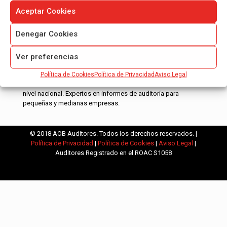
Aceptar Cookies
Denegar Cookies
Ver preferencias
AOB Auditores es una empresa de auditoría de cuentas
Política de Cookies
Política de Privacidad
Aviso Legal
anuales inscritos en el ROAC. Nuestras red de oficinas es a
nivel nacional. Expertos en informes de auditoría para
pequeñas y medianas empresas.
© 2018 AOB Auditores. Todos los derechos reservados. |
Política de Privacidad
|
Política de Cookies
|
Aviso Legal
|
Auditores Registrado en el ROAC S1058