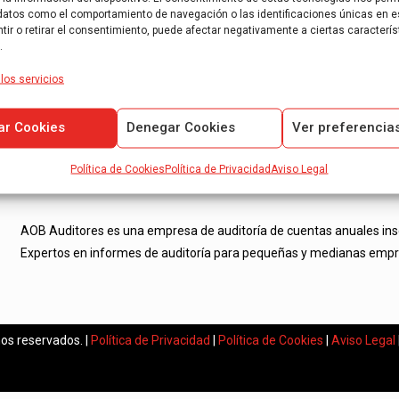
datos como el comportamiento de navegación o las identificaciones únicas en es
ir o retirar el consentimiento, puede afectar negativamente a ciertas caracterís
.
los servicios
ar Cookies
Denegar Cookies
Ver preferencia
Política de Cookies
Política de Privacidad
Aviso Legal
AOB Auditores es una empresa de auditoría de cuentas anuales inscri
Expertos en informes de auditoría para pequeñas y medianas empr
os reservados. |
Política de Privacidad
|
Política de Cookies
|
Aviso Legal