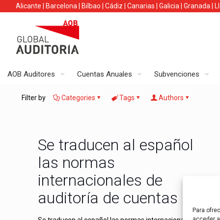
Alicante
|
Barcelona
|
Bilbao
|
Cádiz
|
Canarias
|
Galicia
|
Granada
|
L
AOB Auditores
Cuentas Anuales
Subvenciones
Filter by
Categories
Tags
Authors
Se traducen al español
las normas
internacionales de
auditoría de cuentas
Para ofre
acceder a 
Se traducen al español las normas internacionales de