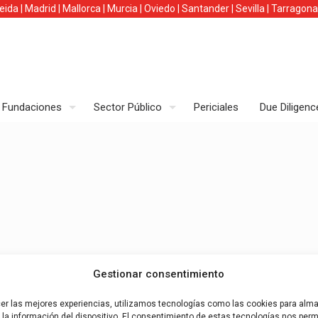
leida
|
Madrid
|
Mallorca
|
Murcia
|
Oviedo
|
Santander
|
Sevilla
|
Tarragona
Fundaciones
Sector Público
Periciales
Due Diligenc
Gestionar consentimiento
cer las mejores experiencias, utilizamos tecnologías como las cookies para alm
la información del dispositivo. El consentimiento de estas tecnologías nos permi