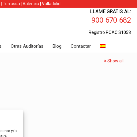
|
Terrassa
|
Valencia
|
Valladolid
LLAME GRATIS AL:
900 670 682
Registro ROAC S1058
e
Otras Auditorías
Blog
Contactar
Show all
acenar y/o
tirá