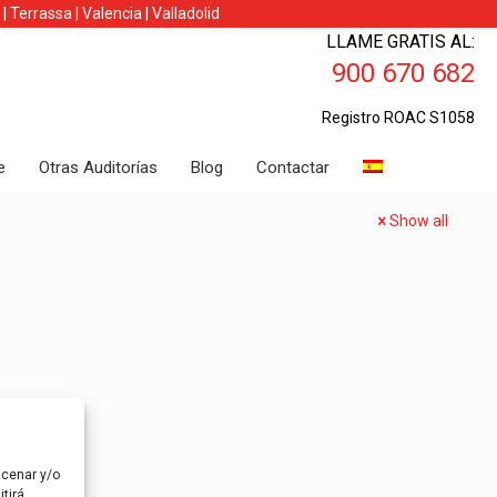
|
Terrassa
|
Valencia
|
Valladolid
LLAME GRATIS AL:
900 670 682
Registro ROAC S1058
e
Otras Auditorías
Blog
Contactar
Show all
acenar y/o
tirá