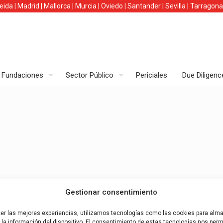
leida
|
Madrid
|
Mallorca
|
Murcia
|
Oviedo
|
Santander
|
Sevilla
|
Tarragona
Fundaciones
Sector Público
Periciales
Due Diligenc
Gestionar consentimiento
cer las mejores experiencias, utilizamos tecnologías como las cookies para alm
la información del dispositivo. El consentimiento de estas tecnologías nos permi