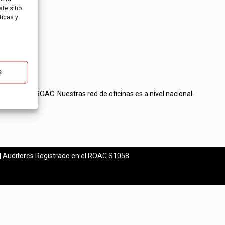
te sitio.
ticas y
s
tos en el ROAC. Nuestras red de oficinas es a nivel nacional.
esas.
| Auditores Registrado en el ROAC S1058