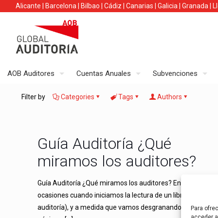
Alicante
|
Barcelona
|
Bilbao
|
Cádiz
|
Canarias
|
Galicia
|
Granada
|
L
AOB Auditores
Cuentas Anuales
Subvenciones
Filter by
Categories
Tags
Authors
Guía Auditoría ¿Qué
miramos los auditores?
Guía Auditoría ¿Qué miramos los auditores? En muchas
ocasiones cuando iniciamos la lectura de un libro (guía
auditoría), y a medida que vamos desgranando sus
Para ofre
acceder a 