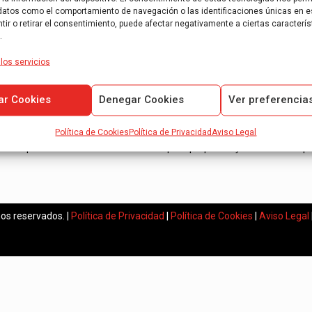
datos como el comportamiento de navegación o las identificaciones únicas en es
ir o retirar el consentimiento, puede afectar negativamente a ciertas caracterís
.
los servicios
ar Cookies
Denegar Cookies
Ver preferencia
AOB Auditores es una empresa de auditoría de cuentas anuales inscri
Política de Cookies
Política de Privacidad
Aviso Legal
Expertos en informes de auditoría para pequeñas y medianas empr
os reservados. |
Política de Privacidad
|
Política de Cookies
|
Aviso Legal