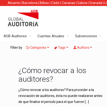
Alicante
|
Barcelona
|
Bilbao
|
Cádiz
|
Canarias
|
Galicia
|
Granada
|
L
AOB Auditores
Cuentas Anuales
Subvenciones
Filter by
Categories
Tags
Authors
¿Cómo revocar a los
auditores?
¿Cómo revocar a los auditores? Para proceder a la
revocación de auditores, ésta no puede realizarse antes
de que finalice el periodo para el que fueron
[…]