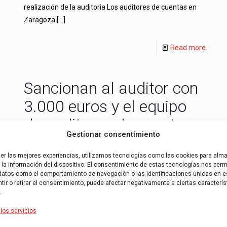
realización de la auditoria Los auditores de cuentas en
Zaragoza
[…]
Read more
Sancionan al auditor con
3.000 euros y el equipo
de auditores de cuentas
Gestionar consentimiento
Sancionan al auditor con 3.000 euros y el equipo de
cer las mejores experiencias, utilizamos tecnologías como las cookies para alm
auditores de cuentas La sociedad de auditores de una
la información del dispositivo. El consentimiento de estas tecnologías nos permi
importante empresa española desde 2007, y fueron
[…]
datos como el comportamiento de navegación o las identificaciones únicas en es
ir o retirar el consentimiento, puede afectar negativamente a ciertas caracterís
.
Read more
los servicios