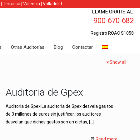
|
Terrassa
|
Valencia
|
Valladolid
LLAME GRATIS AL:
900 670 682
Registro ROAC S1058
e
Otras Auditorías
Blog
Contactar
Show all
Auditoria de Gpex
Auditoria de Gpex La auditoria de Gpex desvela gas tos
de 3 millones de euros sin justificar, los auditores
desvelan que dichos gastos son en dietas,
[…]
Read more