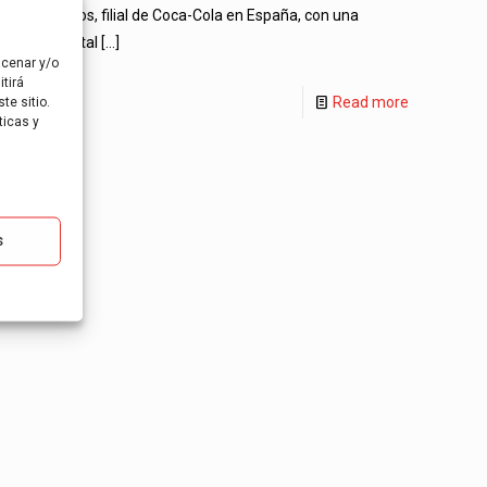
Envasados, filial de Coca-Cola en España, con una
deuda total
[…]
acenar y/o
tirá
Read more
te sitio.
ticas y
s