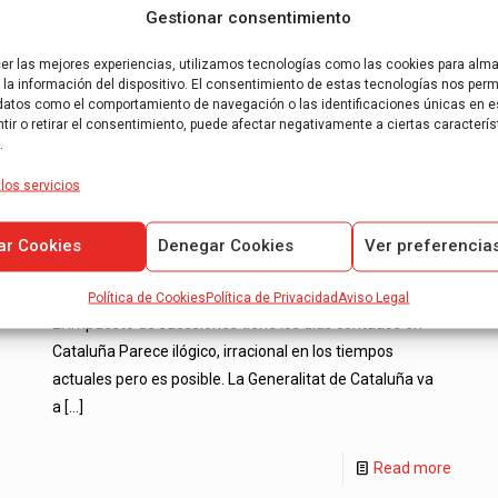
Gestionar consentimiento
Read more
cer las mejores experiencias, utilizamos tecnologías como las cookies para alm
la información del dispositivo. El consentimiento de estas tecnologías nos permi
datos como el comportamiento de navegación o las identificaciones únicas en es
ir o retirar el consentimiento, puede afectar negativamente a ciertas caracterís
.
El impuesto de
los servicios
sucesiones tiene los dias
ar Cookies
Denegar Cookies
Ver preferencia
contados en Cataluña
Política de Cookies
Política de Privacidad
Aviso Legal
El impuesto de sucesiones tiene los días contados en
Cataluña Parece ilógico, irracional en los tiempos
actuales pero es posible. La Generalitat de Cataluña va
a
[…]
Read more