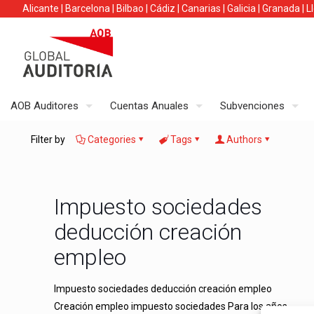
Alicante
|
Barcelona
|
Bilbao
|
Cádiz
|
Canarias
|
Galicia
|
Granada
|
L
AOB Auditores
Cuentas Anuales
Subvenciones
Filter by
Categories
Tags
Authors
Impuesto sociedades
deducción creación
empleo
Impuesto sociedades deducción creación empleo
Creación empleo impuesto sociedades Para los años