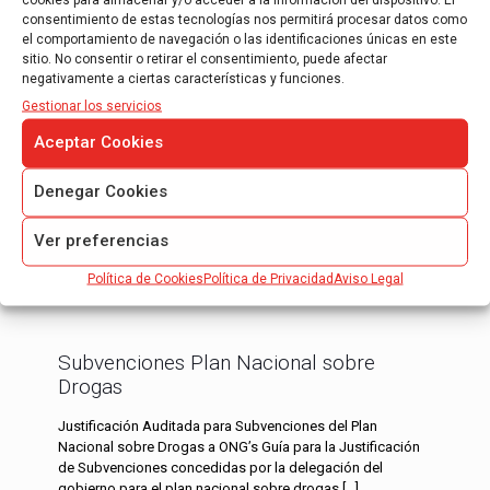
consentimiento de estas tecnologías nos permitirá procesar datos como
el comportamiento de navegación o las identificaciones únicas en este
Read more
sitio. No consentir o retirar el consentimiento, puede afectar
negativamente a ciertas características y funciones.
Gestionar los servicios
Novedades Contables
Aceptar Cookies
Resumen de las novedades contables de los úlitmos
meses 1 – Efectos contables de la ley de emprendedores
Denegar Cookies
(ley 14/2013) Formulación de las cuentas anuales
abreviadas Se
[…]
Ver preferencias
Política de Cookies
Política de Privacidad
Aviso Legal
Read more
Subvenciones Plan Nacional sobre
Drogas
Justificación Auditada para Subvenciones del Plan
Nacional sobre Drogas a ONG’s Guía para la Justificación
de Subvenciones concedidas por la delegación del
gobierno para el plan nacional sobre drogas
[…]