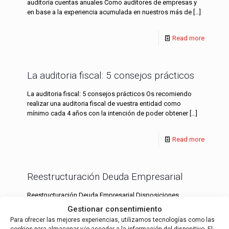
auditoria cuentas anuales Como auditores de empresas y
en base a la experiencia acumulada en nuestros más de
[…]
Read more
La auditoria fiscal: 5 consejos prácticos
La auditoria fiscal: 5 consejos prácticos Os recomiendo
realizar una auditoria fiscal de vuestra entidad como
mínimo cada 4 años con la intención de poder obtener
[…]
Read more
Reestructuración Deuda Empresarial
Reestructuración Deuda Empresarial Disposiciones
Generales Jefatura de Estado 2485 – Real Decreto-ley
Gestionar consentimiento
4/2014, de 7 de marzo, por el que se adoptan medidas
Para ofrecer las mejores experiencias, utilizamos tecnologías como las
urgentes en materia de refinanciación
[…]
cookies para almacenar y/o acceder a la información del dispositivo. El